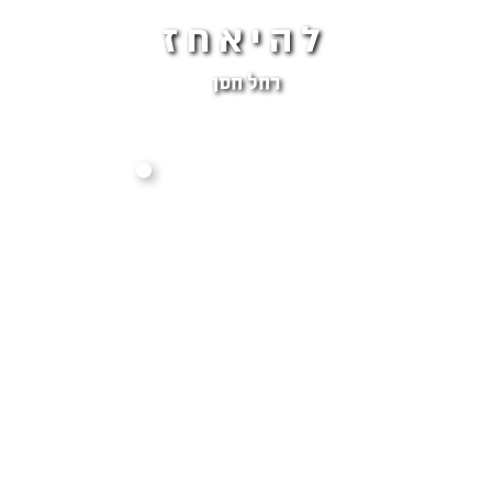
להיאחז
רחל חסן