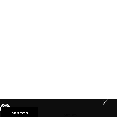
24/7
מפת אתר
תנאי שימוש & מדיניות פרטיות
הצהרת נגישות
Powered by Musican
© 2026 by S.B.E Music