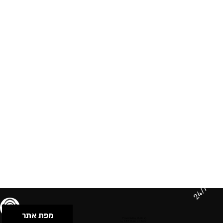
24/7
מפת אתר
תנאי שימוש & מדיניות פרטיות
הצהרת נגישות
Powered by Musican
© 2026 by S.B.E Music