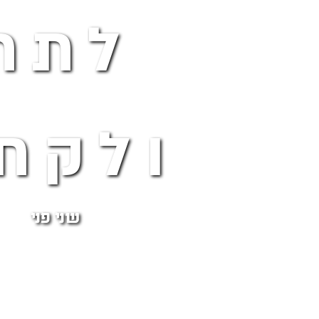
לתת
ולקח
שני פני