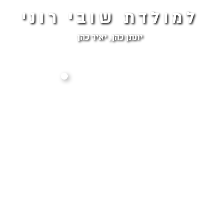
למולדת שובי רוני
יונתן כהן, יאיר כהן