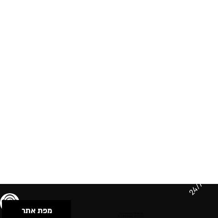
24/7
מפת אתר
תנאי שימוש & מדיניות פרטיות
הצהרת נגישות
Powered by Musican
© 2026 by S.B.E Music