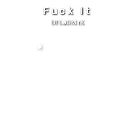
Fuck It
DJ L5DM1X