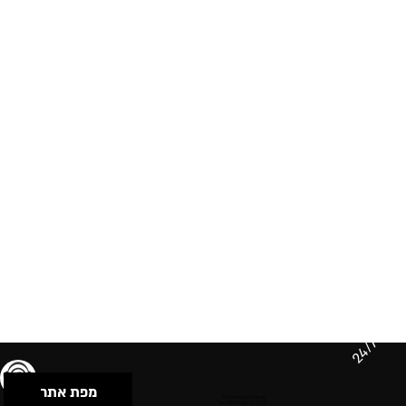
24/7
מפת אתר
תנאי שימוש & מדיניות פרטיות
הצהרת נגישות
Powered by Musican
© 2026 by S.B.E Music