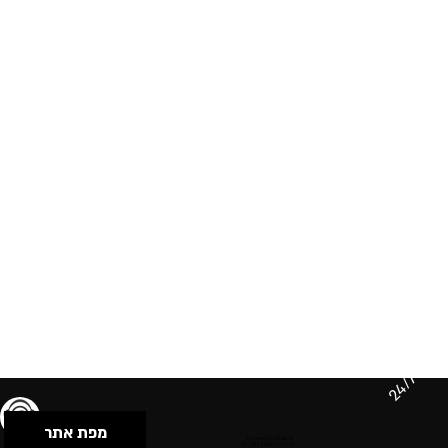
24/7
מפת אתר
תנאי שימוש & מדיניות פרטיות
הצהרת נגישות
Powered by Musican
© 2026 by S.B.E Music