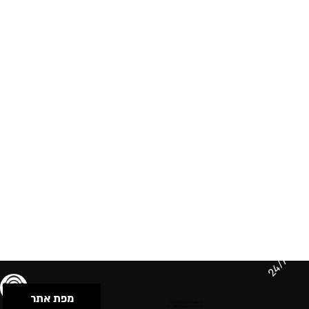
24/7
מפת אתר
תנאי שימוש & מדיניות פרטיות
הצהרת נגישות
Powered by Musican
© 2026 by S.B.E Music