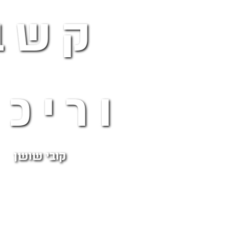
קשב
וריכו
קובי שושן