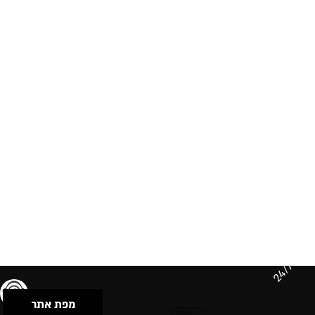
24/7
מפת אתר
תנאי שימוש & מדיניות פרטיות
הצהרת נגישות
Powered by Musican
© 2026 by S.B.E Music