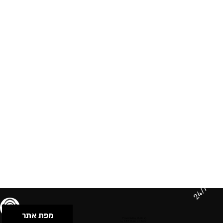
24/7
מפת אתר
תנאי שימוש & מדיניות פרטיות
הצהרת נגישות
Powered by Musican
© 2026 by S.B.E Music