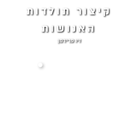
קיצור תולדות
האנושות
זיו פרידמן