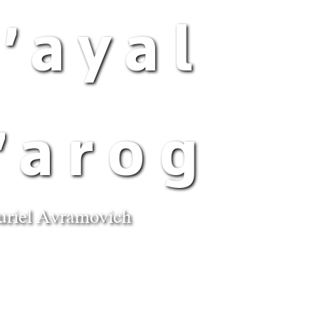
'ayal
'arog
uriel Avramovich