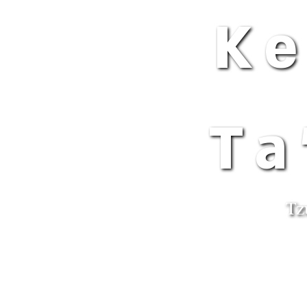
Ke
Ta
Tz