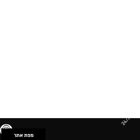
24/7
מפת אתר
תנאי שימוש & מדיניות פרטיות
הצהרת נגישות
Powered by Musican
© 2026 by S.B.E Music