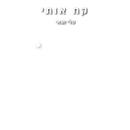
קח אותי
טלי חגאי