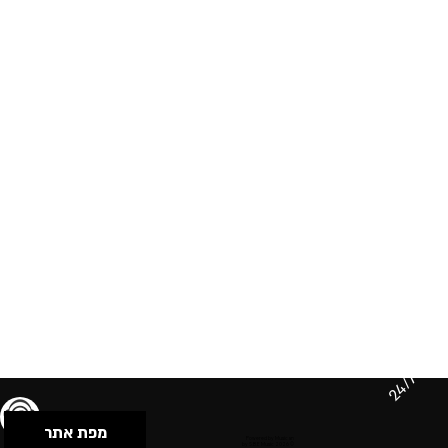
24/7
מפת אתר
תנאי שימוש & מדיניות פרטיות
הצהרת נגישות
Powered by Musican
© 2026 by S.B.E Music