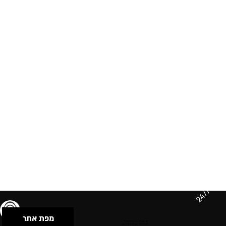
24/7
מפת אתר
תנאי שימוש & מדיניות פרטיות
הצהרת נגישות
Powered by Musican
© 2026 by S.B.E Music