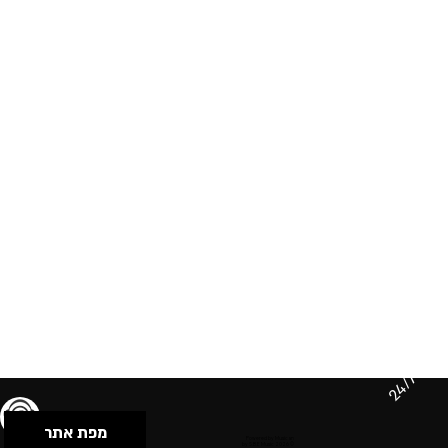
24/7
מפת אתר
תנאי שימוש & מדיניות פרטיות
הצהרת נגישות
Powered by Musican
© 2026 by S.B.E Music