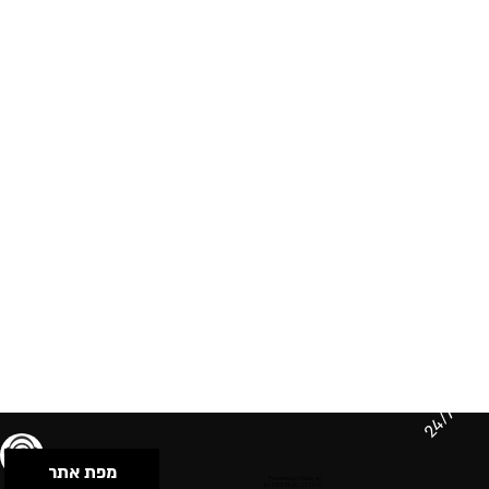
24/7
מפת אתר
תנאי שימוש & מדיניות פרטיות
הצהרת נגישות
Powered by Musican
© 2026 by S.B.E Music