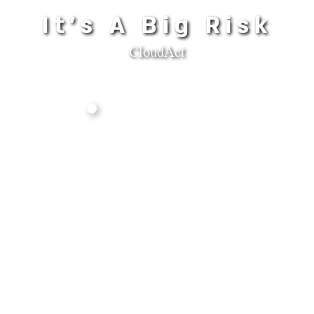
It's A Big Risk
CloudAct