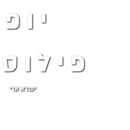
יופי
פילוסו
ישרא אדי