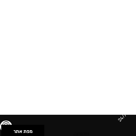
24/7
מפת אתר
תנאי שימוש & מדיניות פרטיות
הצהרת נגישות
Powered by Musican
© 2026 by S.B.E Music