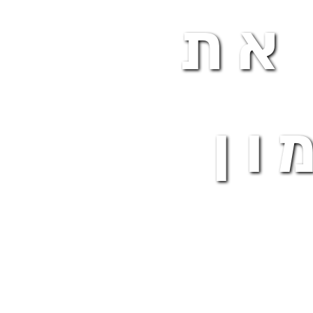
את
ון