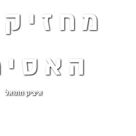
מחזיק 
האסימ
איציק חתואל