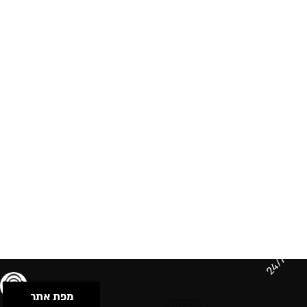
24/7
מפת אתר
תנאי שימוש & מדיניות פרטיות
הצהרת נגישות
Powered by Musican
© 2026 by S.B.E Music