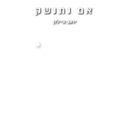
אם נתנשק
יואב איילון