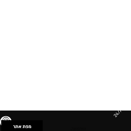
24/7
מפת אתר
תנאי שימוש & מדיניות פרטיות
הצהרת נגישות
Powered by Musican
© 2026 by S.B.E Music