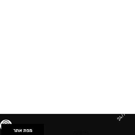
24/7
מפת אתר
תנאי שימוש & מדיניות פרטיות
הצהרת נגישות
Powered by Musican
© 2026 by S.B.E Music