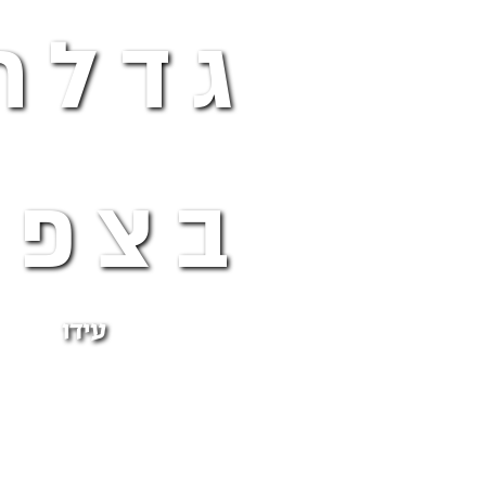
גדלת
בצפו
עידו