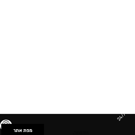
24/7
מפת אתר
תנאי שימוש & מדיניות פרטיות
הצהרת נגישות
Powered by Musican
© 2026 by S.B.E Music