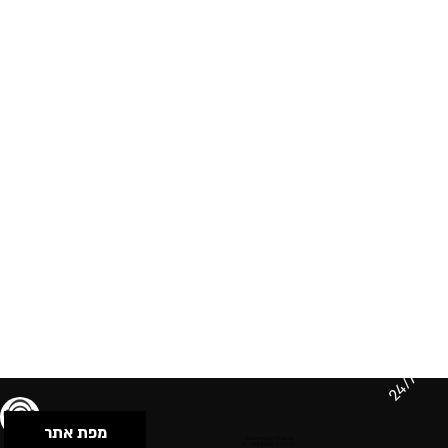
24/7
מפת אתר
תנאי שימוש & מדיניות פרטיות
הצהרת נגישות
Powered by Musican
© 2026 by S.B.E Music