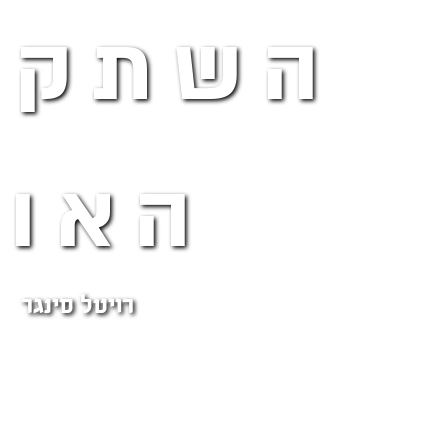
השתקפ
האור
רויטל סינגר