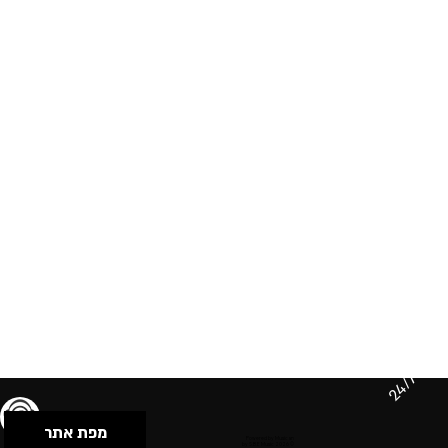
24/7
מפת אתר
תנאי שימוש & מדיניות פרטיות
הצהרת נגישות
Powered by Musican
© 2026 by S.B.E Music