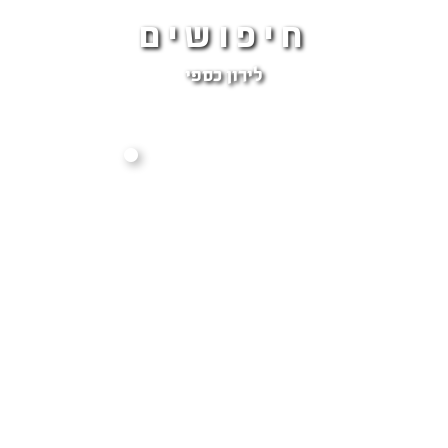
חיפושים
לירון כספי