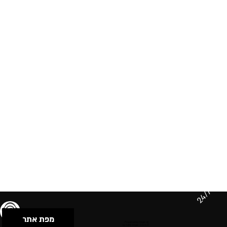
24/7
מפת אתר
תנאי שימוש & מדיניות פרטיות
הצהרת נגישות
Powered by Musican
© 2026 by S.B.E Music