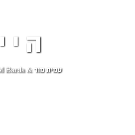
היי
עמית מור & Ravid Barda