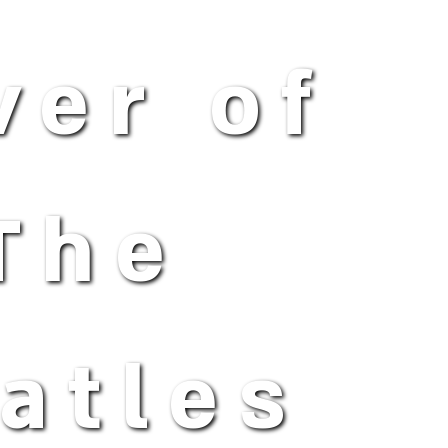
ver of
The
atles