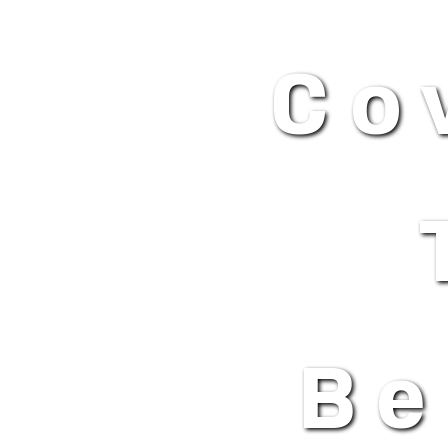
Co
Be