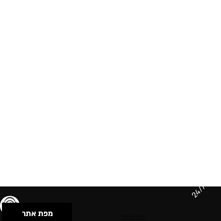
24/7
מפת אתר
תנאי שימוש & מדיניות פרטיות
הצהרת נגישות
Powered by Musican
© 2026 by S.B.E Music