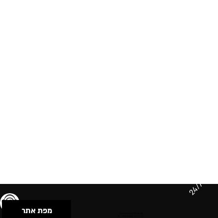
24/7
מפת אתר
תנאי שימוש & מדיניות פרטיות
הצהרת נגישות
Powered by Musican
© 2026 by S.B.E Music