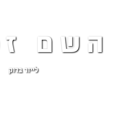
השם זכ
לייזר ברוק