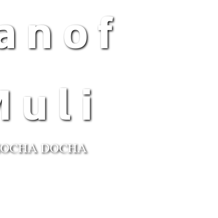
anof
Muli
OCHA DOCHA