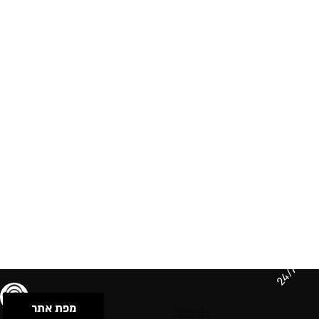
24/7
מפת אתר
תנאי שימוש & מדיניות פרטיות
הצהרת נגישות
Powered by Musican
© 2026 by S.B.E Music