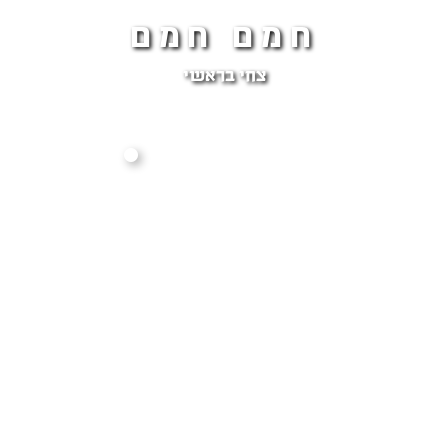
חמם חמם
צחי בראשי