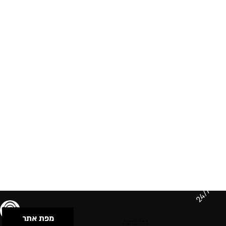
24/7
מפת אתר
תנאי שימוש & מדיניות פרטיות
הצהרת נגישות
Powered by Musican
© 2026 by S.B.E Music