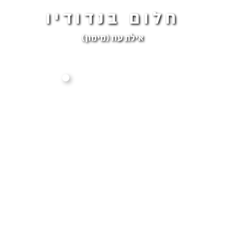
חלום בנדודיו
אילת עוז (מימון)