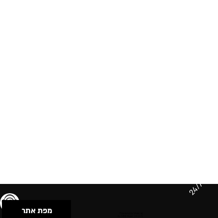
24/7
מפת אתר
תנאי שימוש & מדיניות פרטיות
הצהרת נגישות
Powered by Musican
© 2026 by S.B.E Music