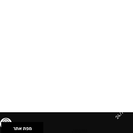
24/7
מפת אתר
תנאי שימוש & מדיניות פרטיות
הצהרת נגישות
Powered by Musican
© 2026 by S.B.E Music