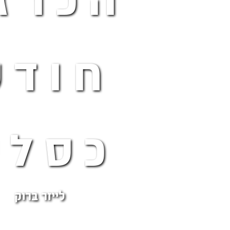
הכרז
חודש
כסלי
לייזר ברוק