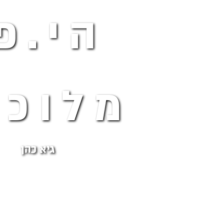
הי.פ
מלוכל
גיא כהן