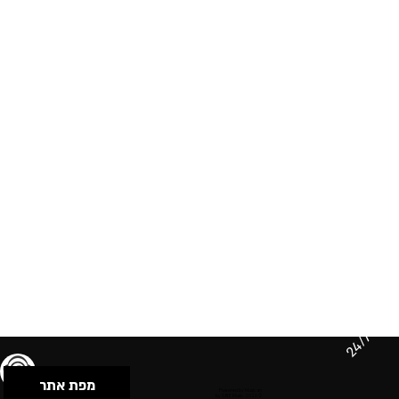
24/7
מפת אתר
תנאי שימוש & מדיניות פרטיות
הצהרת נגישות
Powered by Musican
© 2026 by S.B.E Music