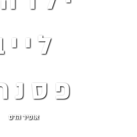
ילדה 
לייב
פסנת
אופיר הדס