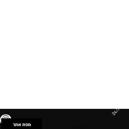
24/7
מפת אתר
תנאי שימוש & מדיניות פרטיות
הצהרת נגישות
Powered by Musican
© 2026 by S.B.E Music