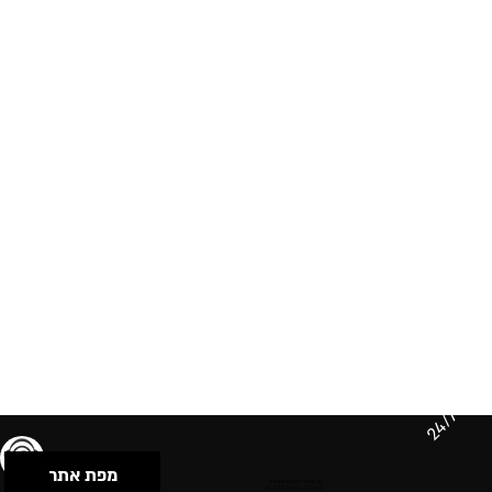
24/7
מפת אתר
תנאי שימוש & מדיניות פרטיות
הצהרת נגישות
Powered by Musican
© 2026 by S.B.E Music