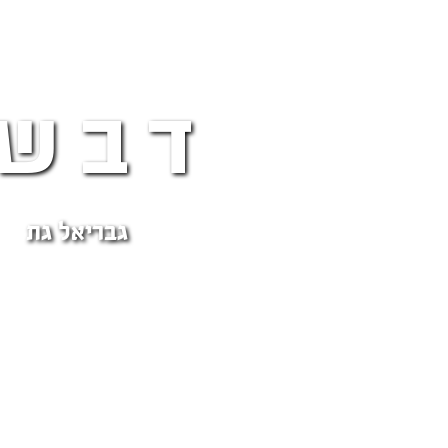
דבש!
גבריאל גת