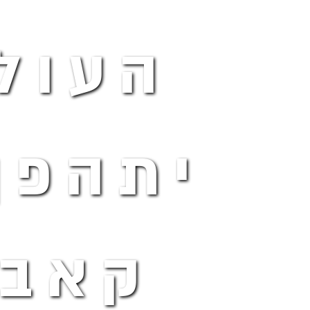
העול
יתהפך
קאבר