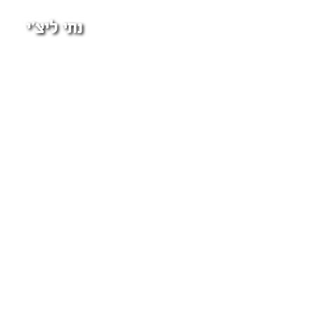
נתי ליצ'י