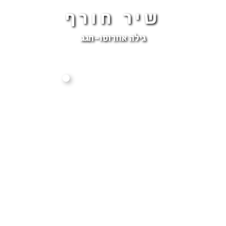
שיר חורף
גילה אוזרוסו-חגג