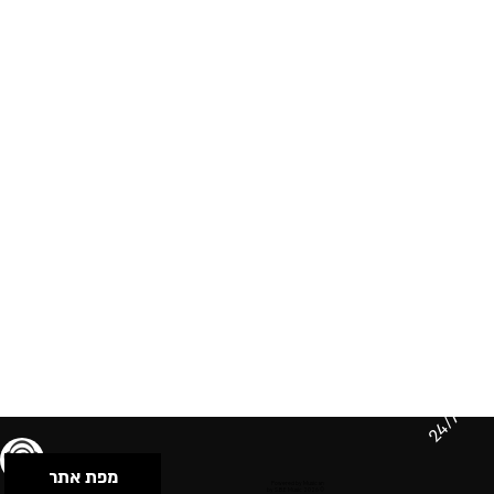
24/7
מפת אתר
תנאי שימוש & מדיניות פרטיות
הצהרת נגישות
Powered by Musican
© 2026 by S.B.E Music