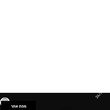
24/7
מפת אתר
תנאי שימוש & מדיניות פרטיות
הצהרת נגישות
Powered by Musican
© 2026 by S.B.E Music