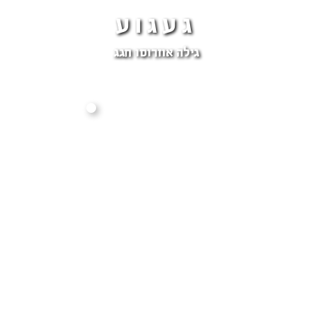
געגוע
גילה אוזרוסו חגג