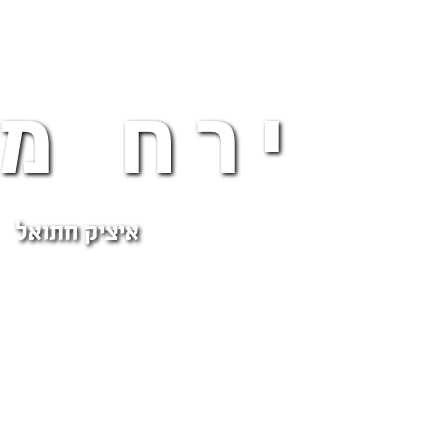
ירח מ
איציק חתואל